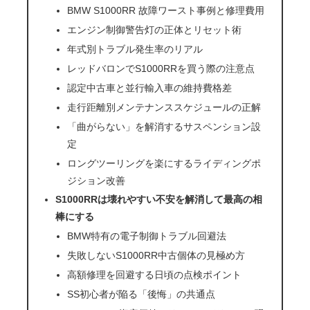
BMW S1000RR 故障ワースト事例と修理費用
エンジン制御警告灯の正体とリセット術
年式別トラブル発生率のリアル
レッドバロンでS1000RRを買う際の注意点
認定中古車と並行輸入車の維持費格差
走行距離別メンテナンススケジュールの正解
「曲がらない」を解消するサスペンション設
定
ロングツーリングを楽にするライディングポ
ジション改善
S1000RRは壊れやすい不安を解消して最高の相
棒にする
BMW特有の電子制御トラブル回避法
失敗しないS1000RR中古個体の見極め方
高額修理を回避する日頃の点検ポイント
SS初心者が陥る「後悔」の共通点