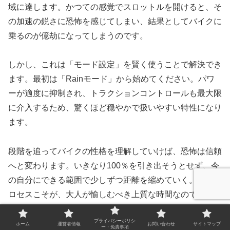
域に達します。かつての感覚でスロットルを開けると、そ
の加速の鋭さに恐怖を感じてしまい、結果としてバイクに
乗るのが億劫になってしまうのです。
しかし、これは「モード設定」を賢く使うことで解決でき
ます。最初は「Rainモード」から始めてください。パワ
ーが適度に抑制され、トラクションコントロールも最大限
に介入するため、驚くほど穏やかで扱いやすい特性になり
ます。
段階を追ってバイクの性格を理解していけば、恐怖は信頼
へと変わります。いきなり100％を引き出そうとせず、今
の自分にできる範囲で少しずつ距離を縮めていく。そのプ
ロセスこそが、大人が愉しむべき上質な時間なのです。
プライバシーポリシ
ホーム
運営者情報
お問い合わせ
サイトマップ
S1000RRの資産価値とリセールバリューの現実
ー・免責事項