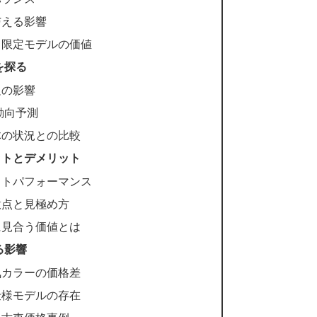
与える影響
る限定モデルの価値
を探る
足の影響
動向予測
体の状況との比較
ットとデメリット
ストパフォーマンス
意点と見極め方
に見合う価値とは
る影響
気カラーの価格差
仕様モデルの存在