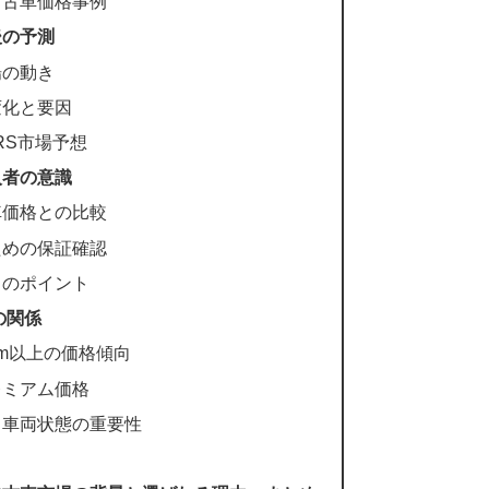
中古車価格事例
後の予測
場の動き
変化と要因
0RS市場予想
入者の意識
車価格との比較
ための保証確認
しのポイント
の関係
0km以上の価格傾向
レミアム価格
る車両状態の重要性