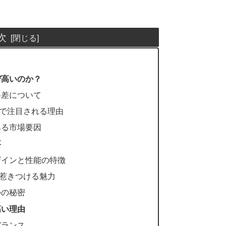
次
ぜ高いのか？
格差について
場で注目される理由
ある市場要因
要
ザインと性能の特徴
を惹きつける魅力
ルの秘密
高い理由
バランス