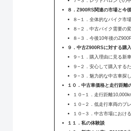
７−３．レッドバロンでの
８．Z900RS関連の市場と今
８−１．全体的なバイク市
８−２．中古バイク需要の
８−３．今後10年後のZ90
９．中古Z900RSに対する購
９−１．購入理由に見る新
９−２．安心して購入する
９−３．魅力的な中古車探
１０．中古車価格と走行距離
１０−１．走行距離10,00
１０−２．低走行車両のプ
１０−３．中古市場におけ
１１．私の体験談