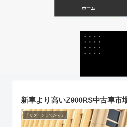
ホーム
新車より高いZ900RS中古車
「リターンしてから」