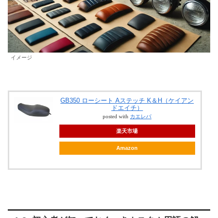
イメージ
GB350 ローシート Aステッチ K＆H（ケイアン
ドエイチ）
posted with
カエレバ
楽天市場
Amazon