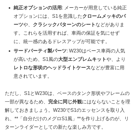
純正オプションの活用
: メーカーが用意している純正
オプションには、S1を意識した
クロームメッキのパ
ーツ
や、
クラシックパターンのシート
などがありま
す。これらを活用すれば、車両の保証を気にせず
に、統一感のあるドレスアップが可能です。
サードパーティ製パーツ
: W230はベース車両の人気
が高いため、S1風の
大型エンブレムキット
や、より
レトロな形状のヘッドライトケース
などが豊富に用
意されています。
ただし、S1とW230は、ベースのタンク形状やフレームの
一部が異なるため、
完全に同じ外観
にはならないことを理
解しておきましょう。W230でS1のエッセンスを取り入
れ、**「自分だけのメグロS1風」**を作り上げるのが、リ
ターンライダーとしての新たな楽しみ方です。