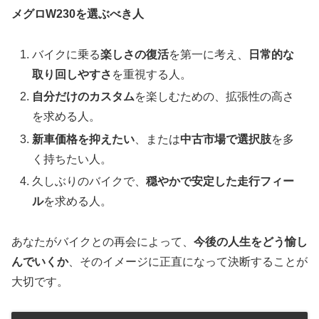
メグロW230を選ぶべき人
バイクに乗る
楽しさの復活
を第一に考え、
日常的な
取り回しやすさ
を重視する人。
自分だけのカスタム
を楽しむための、拡張性の高さ
を求める人。
新車価格を抑えたい
、または
中古市場で選択肢
を多
く持ちたい人。
久しぶりのバイクで、
穏やかで安定した走行フィー
ル
を求める人。
あなたがバイクとの再会によって、
今後の人生をどう愉し
んでいくか
、そのイメージに正直になって決断することが
大切です。