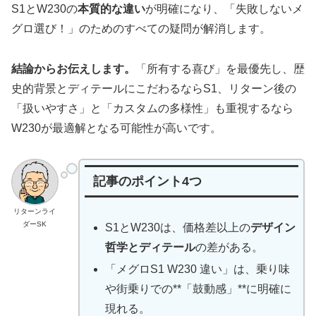
S1とW230の
本質的な違い
が明確になり、「失敗しないメ
グロ選び！」のためのすべての疑問が解消します。
結論からお伝えします。
「所有する喜び」を最優先し、歴
史的背景とディテールにこだわるならS1、リターン後の
「扱いやすさ」と「カスタムの多様性」も重視するなら
W230が最適解となる可能性が高いです。
記事のポイント4つ
リターンライ
ダーSK
S1とW230は、価格差以上の
デザイン
哲学とディテール
の差がある。
「メグロS1 W230 違い」は、乗り味
や街乗りでの**「鼓動感」**に明確に
現れる。