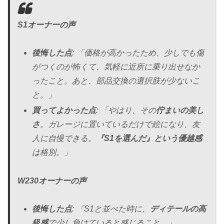
S1オーナーの声
後悔した点
: 「価格が高かったため、少しでも傷
がつくのが怖くて、気軽に近所に乗り出せなか
ったこと。あと、部品交換の選択肢が少ないこ
と。」
買ってよかった点
: 「やはり、その
佇まいの美し
さ
。ガレージに置いているだけで絵になり、友
人に自慢できる。
『S1を選んだ』という優越感
は格別。」
W230オーナーの声
後悔した点
: 「S1と並べた時に、
ディテールの高
級感
で少し負けていると感じること。」