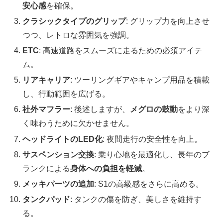
安心感
を確保。
クラシックタイプのグリップ
: グリップ力を向上させ
つつ、レトロな雰囲気を強調。
ETC
: 高速道路をスムーズに走るための必須アイテ
ム。
リアキャリア
: ツーリングギアやキャンプ用品を積載
し、行動範囲を広げる。
社外マフラー
: 後述しますが、
メグロの鼓動
をより深
く味わうために欠かせません。
ヘッドライトのLED化
: 夜間走行の安全性を向上。
サスペンション交換
: 乗り心地を最適化し、長年のブ
ランクによる
身体への負担を軽減
。
メッキパーツの追加
: S1の高級感をさらに高める。
タンクパッド
: タンクの傷を防ぎ、美しさを維持す
る。