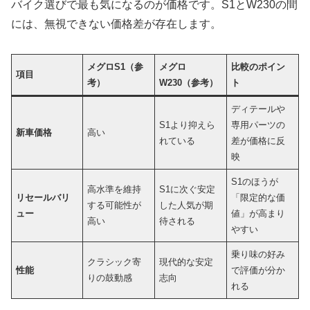
バイク選びで最も気になるのが価格です。S1とW230の間
には、無視できない価格差が存在します。
メグロS1（参
メグロ
比較のポイン
項目
考）
W230（参考）
ト
ディテールや
S1より抑えら
専用パーツの
新車価格
高い
れている
差が価格に反
映
S1のほうが
高水準を維持
S1に次ぐ安定
リセールバリ
「限定的な価
する可能性が
した人気が期
ュー
値」が高まり
高い
待される
やすい
乗り味の好み
クラシック寄
現代的な安定
性能
で評価が分か
りの鼓動感
志向
れる