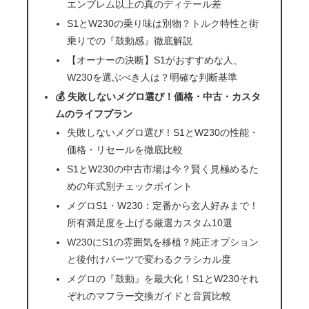
エンブレム以上の真のディテール差
S1とW230の乗り味は別物？トルク特性と街
乗りでの『鼓動感』徹底解説
【オーナーの決断】S1がおすすめな人、
W230を選ぶべき人は？明確な判断基準
💰 失敗しないメグロ選び！価格・中古・カスタ
ムのライフプラン
失敗しないメグロ選び！S1とW230の性能・
価格・リセールを徹底比較
S1とW230の中古市場は今？賢く見極めるた
めの年式別チェックポイント
メグロS1・W230：定番から玄人好みまで！
所有満足度を上げる厳選カスタム10選
W230にS1の雰囲気を移植？純正オプション
と後付けパーツで変わるクラシカル度
メグロの『鼓動』を最大化！S1とW230それ
ぞれのマフラー交換ガイドと音質比較