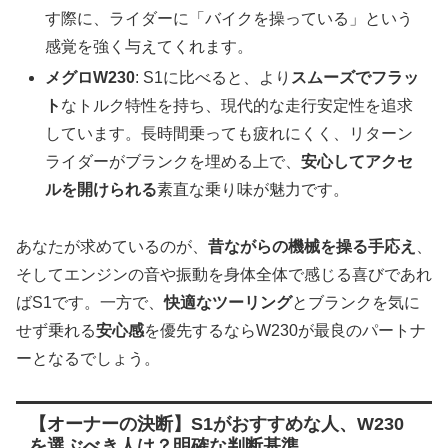
す際に、ライダーに「バイクを操っている」という
感覚を強く与えてくれます。
メグロW230
: S1に比べると、より
スムーズでフラッ
ト
なトルク特性を持ち、現代的な走行安定性を追求
しています。長時間乗っても疲れにくく、リターン
ライダーがブランクを埋める上で、
安心してアクセ
ルを開けられる
素直な乗り味が魅力です。
あなたが求めているのが、
昔ながらの機械を操る手応え
、
そしてエンジンの音や振動を身体全体で感じる喜びであれ
ばS1です。一方で、
快適なツーリング
とブランクを気に
せず乗れる
安心感
を優先するならW230が最良のパートナ
ーとなるでしょう。
【オーナーの決断】S1がおすすめな人、W230
を選ぶべき人は？明確な判断基準