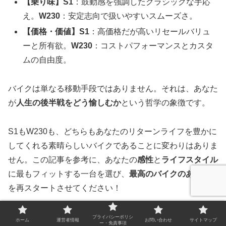
【乗り味】S1
：鼓動感を強調したクラシックな手応
え。
W230
：安定志向で扱いやすいスムーズさ。
【価格・価値】S1
：高価格だが高いリセールバリュ
ーと所有欲。
W230
：コストパフォーマンスとカスタ
ムの自由度。
バイクは単なる移動手段ではありません。それは、あなた
が
人生の後半戦をどう愉しむか
という哲学の象徴です。
S1もW230も、どちらもあなたのリターンライフを豊かに
してくれる素晴らしいバイクであることに変わりはありま
せん。この記事を参考に、あなたの
感性
と
ライフスタイル
に最もフィットする一台を選び、
最高のバイクのある人生
を再スタートさせてください！
ご自身のバイクライフの再スタートについて、何か気にな
プライバシーポリシ
ホーム
運営者情報
お問い合わせ
サイトマップ
ー・免責事項