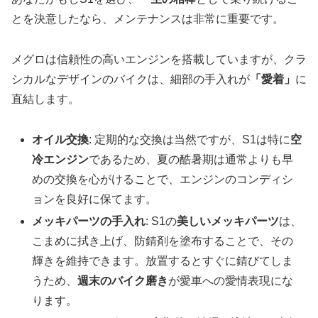
とを決意したなら、メンテナンスは非常に重要です。
メグロは信頼性の高いエンジンを搭載していますが、クラ
シカルなデザインのバイクは、細部の手入れが
「愛着」
に
直結します。
オイル交換
: 定期的な交換は当然ですが、S1は特に
空
冷エンジン
であるため、夏の酷暑期は通常よりも早
めの交換を心がけることで、エンジンのコンディシ
ョンを良好に保てます。
メッキパーツの手入れ
: S1の
美しいメッキパーツ
は、
こまめに拭き上げ、防錆剤を塗布することで、その
輝きを維持できます。放置するとすぐに錆びてしま
うため、
週末のバイク磨き
が愛車への愛情表現にな
ります。