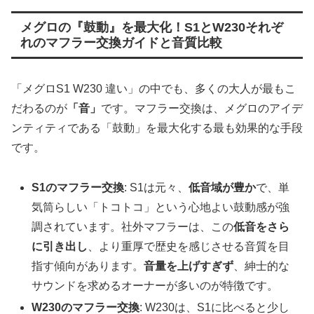
メグロの『鼓動』を最大化！S1とW230それぞ
れのマフラー交換ガイドと音質比較
「メグロS1 W230 違い」の中でも、多くの大人が最もこ
だわるのが
「音」
です。マフラー交換は、メグロのアイデ
ンティティである「鼓動」を最大化する最も効果的な手段
です。
S1のマフラー交換
: S1は元々、
低音域が豊か
で、単
気筒らしい「トコトコ」という心地よい鼓動感が強
調されています。社外マフラーは、この
低音をさら
に引き出し
、より重厚で歴史を感じさせる音質を目
指す傾向があります。
音量を上げすぎず
、紳士的な
サウンドを求めるオーナーが多いのが特徴です。
W230のマフラー交換
: W230は、S1に比べると少し