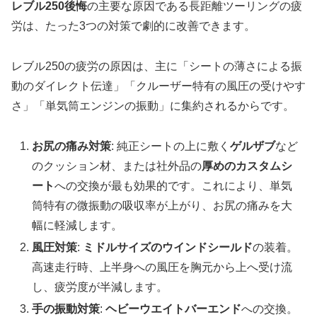
レブル250後悔
の主要な原因である長距離ツーリングの疲
労は、たった3つの対策で劇的に改善できます。
レブル250の疲労の原因は、主に「シートの薄さによる振
動のダイレクト伝達」「クルーザー特有の風圧の受けやす
さ」「単気筒エンジンの振動」に集約されるからです。
お尻の痛み対策
: 純正シートの上に敷く
ゲルザブ
など
のクッション材、または社外品の
厚めのカスタムシ
ート
への交換が最も効果的です。これにより、単気
筒特有の微振動の吸収率が上がり、お尻の痛みを大
幅に軽減します。
風圧対策
:
ミドルサイズのウインドシールド
の装着。
高速走行時、上半身への風圧を胸元から上へ受け流
し、疲労度が半減します。
手の振動対策
:
ヘビーウエイトバーエンド
への交換。