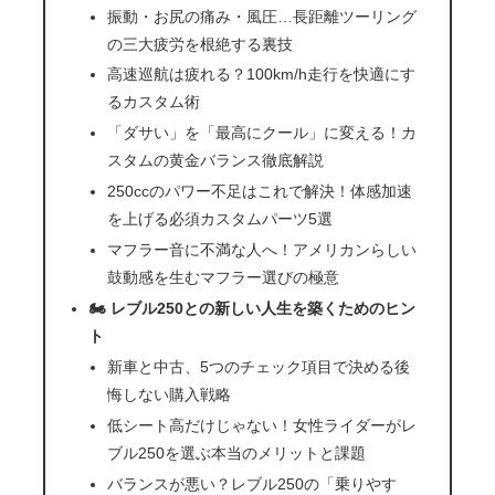
振動・お尻の痛み・風圧…長距離ツーリング
の三大疲労を根絶する裏技
高速巡航は疲れる？100km/h走行を快適にす
るカスタム術
「ダサい」を「最高にクール」に変える！カ
スタムの黄金バランス徹底解説
250ccのパワー不足はこれで解決！体感加速
を上げる必須カスタムパーツ5選
マフラー音に不満な人へ！アメリカンらしい
鼓動感を生むマフラー選びの極意
🏍️ レブル250との新しい人生を築くためのヒン
ト
新車と中古、5つのチェック項目で決める後
悔しない購入戦略
低シート高だけじゃない！女性ライダーがレ
ブル250を選ぶ本当のメリットと課題
バランスが悪い？レブル250の「乗りやす