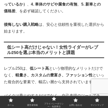
っているか）
、
4. 車体のサビや腐食の有無
、
5. 新車との
価格差
、を必ず確認してください。
後悔しない購入戦略
は、安心と信頼性を重視した選択から
始まります。
低シート高だけじゃない！女性ライダーがレブ
ル250を選ぶ本当のメリットと課題
レブル250は、
低シート高
という物理的なメリットだけで
なく、
軽量さ、カスタムの豊富さ、ファッション性
といっ
た複合的な要素で、幅広い層から支持されています。
バイクは乗りやすさだけでなく、自己表現のツールであ
り、レブル250はその両方を高い次元で満たしているから
プライバシーポリシ
ホーム
運営者情報
お問い合わせ
サイトマップ
ー・免責事項