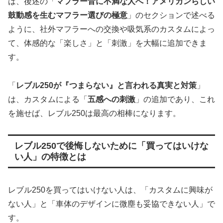
は、後述の「
マフラー音に不満な人へ！アメリカンらしい
鼓動感を生むマフラー選びの極意
」のセクションで述べる
ように、社外マフラーへの交換や吸気系のカスタムによっ
て、体感的な「楽しさ」と「刺激」を大幅に追加できま
す。
「
レブル250が『つまらない』と言われる真実と対策
」
は、カスタムによる「
五感への刺激
」の追加であり、これ
を施せば、レブル250は最高の相棒になります。
レブル250で後悔しないために「買ってはいけな
い人」の特徴とは
レブル250を買ってはいけない人は、「カスタムに興味が
ない人」と「車体のデザインに微塵も妥協できない人」で
す。