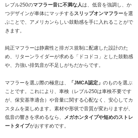
レブル250の
マフラー音に不満な人
は、低音を強調し、か
つデザインが車体にマッチする
スリップオンマフラー
を選
ぶことで、アメリカンらしい鼓動感を手に入れることがで
きます。
純正マフラーは静粛性と排ガス規制に配慮した設計のた
め、リターンライダーが求める「ドコドコ」とした鼓動感
や、力強い排気音が不足しがちだからです。
マフラーを選ぶ際の極意は、
「JMCA認定」
のものを選ぶ
ことです。これにより、車検（レブル250は車検不要です
が、保安基準適合）や音量に関する心配なく、安心してカ
スタムを楽しめます。素材や形状で音質が変わりますが、
低音の響きを求めるなら、
メガホンタイプや短めのストレ
ートタイプ
がおすすめです。