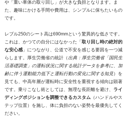
や「重い車体の取り回し」が大きな負担となります。ま
た、趣味にかける手間や費用は、シンプルに保ちたいもの
です。
レブル250のシート高は690mmという驚異的な低さです。
これは、かつての自分にはなかった「
取り回し時の絶対的
な安心感
」につながり、公道で不安を感じる要因を一つ減
らします。厚生労働省の統計（
出典：厚生労働省「国民生
活基礎調査」の運転状況に関する統計データを参考に、加
齢に伴う運動能力低下と運転行動の変化に関する知見
）を
見ても、中高年層が運転時に安全性を重視する傾向は顕著
です。乗りこなし術としては、無理な長距離を避け、
ライ
ディングポジションを調整できるカスタム
（ハンドルやス
テップ位置）を施し、体に負担のない姿勢を最優先してく
ださい。