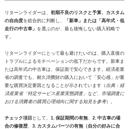
リターンライダーは、
初期不良のリスクと予算、カスタム
の自由度
を総合的に判断し、
「新車」または「高年式・低
走行の中古車」
を選ぶのが、最も後悔しない購入戦略で
す。
リターンライダーにとって最も避けたいのは、購入直後の
トラブルによるモチベーションの低下だからです。新車ま
たは高年式の中古車は、保証面で安心できます。経済産業
省の調査でも、耐久消費財の購入において「安心感」が重
要な購買決定要因となることが示されています（
出典：経
済産業省「特定サービス産業実態調査」など、市場調査に
おける消費者の購買心理傾向に関する知見を参考
）。
チェック項目
として、
1. 保証期間の有無
、
2. 中古車の場
合の修復歴
、
3. カスタムパーツの有無（自分の好みに合