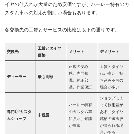
イヤの仕入れが大量のため安価ですが、ハーレー特有のカ
スタム車への対応が難しい場合もあります。
各交換先の工賃とサービスの比較は以下の通りです。
工賃とタイヤ
交換先
メリット
デメリット
価格
正規の安心
工賃・タイヤ
感、専門知
代が高い、持
ディーラー
最も高額
識、純正部
ち込み不可の
品、作業保証
場合が多い
ショップによ
ハーレー特有
って技術差が
専門店/カスタ
のカスタム車
ある、タイヤ
中程度
ムショップ
に強い、知識
銘柄の選択肢
が豊富
が限られる場
合がある