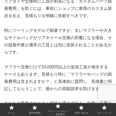
リアタイヤ交換時に工賃が割高になる「カスタムパーツ脱
着費用」を防ぐには、事前にショップに車両のカスタム状
況を伝え、見積もりを明確に依頼すべきです。
特にツーリングモデルで顕著ですが、太いマフラーや大き
なサドルバッグがリアホイール交換の邪魔になる場合、そ
の脱着作業が通常の工賃とは別に加算されることがあるか
らです。
マフラー交換だけで10,000円以上の追加工賃が発生する
ケースもあります。見積もり時に「マフラーやバッグの脱
着費用は含まれますか？」と具体的に質問し、見積書に明
記してもらうことで、後からの高額請求を防げます。
あなたの愛車のカスタム状況を隠さず伝え、作業に必要な
脱着費用を総額に含めてもらう交渉をすることが、予期せ
プライバシーポリシ
ホーム
運営者情報
お問い合わせ
サイトマップ
ー・免責事項