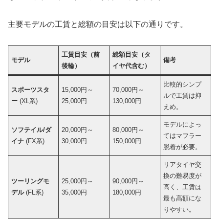
主要モデルの工賃と総額の目安は以下の通りです。
工賃目安（前
総額目安（タ
モデル
備考
後輪）
イヤ代含む）
比較的シンプ
スポーツスタ
15,000円～
70,000円～
ルで工賃は抑
ー
(XL系)
25,000円
130,000円
えめ。
モデルによっ
ソフテイル/ダ
20,000円～
80,000円～
てはマフラー
イナ
(FX系)
30,000円
150,000円
脱着が必要。
リアタイヤ交
換の難易度が
ツーリングモ
25,000円～
90,000円～
高く、工賃は
デル
(FL系)
35,000円
180,000円
最も高額にな
りやすい。