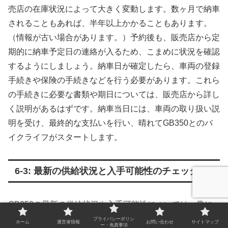
売店の在庫状況によって大きく変動します。数ヶ月で納車
されることもあれば、半年以上かかることもあります。
（情報が古い場合があります。）予約後も、販売店から定
期的に納車予定日の連絡が入るため、こまめに状況を確認
するようにしましょう。納車日が確定したら、車両の登録
手続きや保険の手続きなどを行う必要があります。これら
の手続きに必要な書類や期日については、販売店から詳し
く説明があるはずです。納車当日には、車両の取り扱い説
明を受け、最終的な支払いを行い、晴れてGB350とのバ
イクライフがスタートします。
6-3: 最新の供給状況と入手可能性のチェック
GB350の最新の供給状況や入手可能性については、常に
変動しているため、定期的に情報をチェックすることが重
プライバシーポリシ
ホーム
運営者情報
お問い合わせ
サイトマップ
ー・免責事項